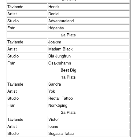
Tävlande
Henrik
Artist
Daniel
Studio
Adventureland
Från
Höganäs
2a Plats
Tävlande
Joakim
Artist
Madam Bläck
Studio
Blå Jungfrun
Från
Osakrshamn
Best Big
1a Plats
Tävlande
Sandra
Artist
Yok
Studio
Redtail Tattoo
Från
Norrköping
2a Plats
Tävlande
Victor
Artist
Ioane
Studio
Segaula Tatau