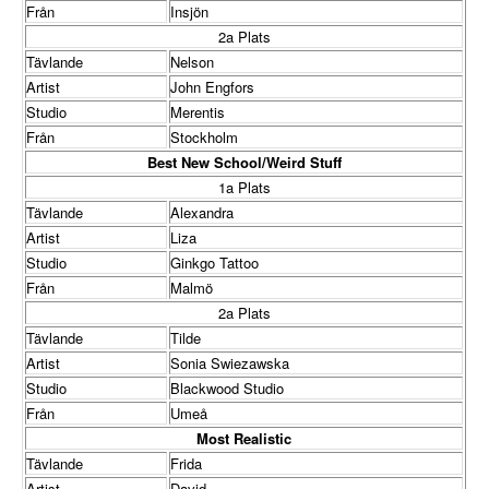
Från
Insjön
2a Plats
Tävlande
Nelson
Artist
John Engfors
Studio
Merentis
Från
Stockholm
Best New School/Weird Stuff
1a Plats
Tävlande
Alexandra
Artist
Liza
Studio
Ginkgo Tattoo
Från
Malmö
2a Plats
Tävlande
Tilde
Artist
Sonia Swiezawska
Studio
Blackwood Studio
Från
Umeå
Most Realistic
Tävlande
Frida
Artist
David