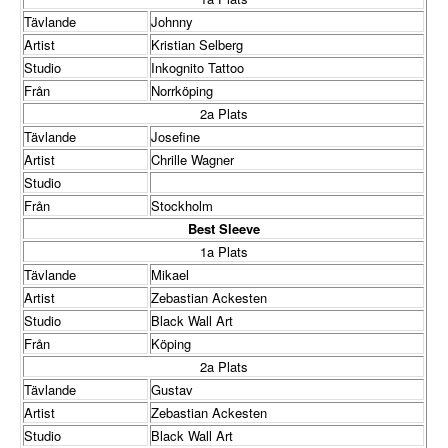
Tävlande
Johnny
Artist
Kristian Selberg
Studio
Inkognito Tattoo
Från
Norrköping
2a Plats
Tävlande
Josefine
Artist
Chrille Wagner
Studio
Från
Stockholm
Best Sleeve
1a Plats
Tävlande
Mikael
Artist
Zebastian Ackesten
Studio
Black Wall Art
Från
Köping
2a Plats
Tävlande
Gustav
Artist
Zebastian Ackesten
Studio
Black Wall Art