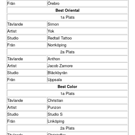
Från
Örebro
Best Oriental
1a Plats
Tävlande
Simon
Artist
Yok
Studio
Redtail Tattoo
Från
Norrköping
2a Plats
Tävlande
Anthon
Artist
Jacob Zamore
Studio
Bläckbyrån
Från
Uppsala
Best Color
1a Plats
Tävlande
Christian
Artist
Punzon
Studio
Studio S
Från
Linköping
2a Plats
Tävlande
Christoffer