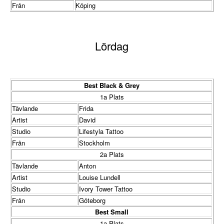
Från
Köping
Lördag
Best Black & Grey
1a Plats
Tävlande
Frida
Artist
David
Studio
Lifestyla Tattoo
Från
Stockholm
2a Plats
Tävlande
Anton
Artist
Louise Lundell
Studio
Ivory Tower Tattoo
Från
Göteborg
Best Small
1a Plats